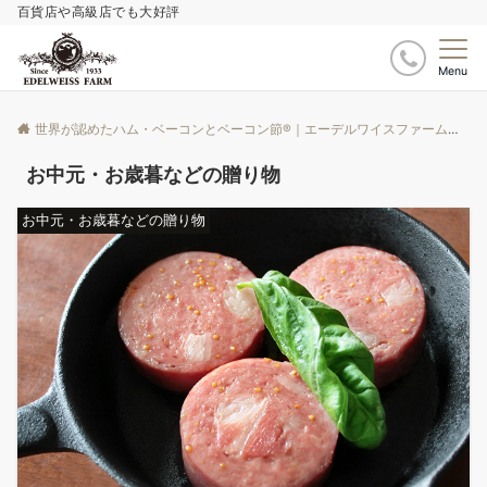
百貨店や高級店でも大好評
Menu
世界が認めたハム・ベーコンとベーコン節®｜エーデルワイスファーム
ブ
お中元・お歳暮などの贈り物
お中元・お歳暮などの贈り物