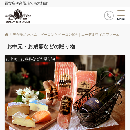
百貨店や高級店でも大好評
Menu
世界が認めたハム・ベーコンとベーコン節®｜エーデルワイスファーム
ブ
お中元・お歳暮などの贈り物
お中元・お歳暮などの贈り物