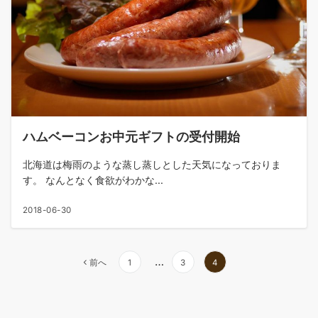
ハムベーコンお中元ギフトの受付開始
北海道は梅雨のような蒸し蒸しとした天気になっておりま
す。 なんとなく食欲がわかな...
2018-06-30
投
…
前へ
1
3
4
稿
の
ペ