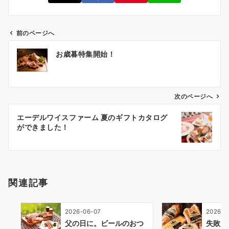
前のページへ
投
お歳暮特集開始！
稿
ナ
ビ
ゲ
次のページへ
ー
エーデルワイスファーム 夏のギフトカタログ
シ
ができました！
ョ
ン
関連記事
2026-06-07
2026-0
父の日に。ビールのおつ
失敗し