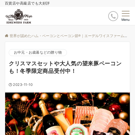
百貨店や高級店でも大好評
Menu
世界が認めたハム・ベーコンとベーコン節®｜エーデルワイスファーム
ブ
お中元・お歳暮などの贈り物
クリスマスセットや大人気の望来豚ベーコン
も！冬季限定商品受付中！
2023-11-10