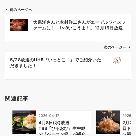
前のページへ
投
大泉洋さんと木村洋二さんがエーデルワイスフ
稿
ァームに！「1×8いこうよ！」12月15日放送
ナ
ビ
ゲ
次のページへ
ー
5/28放送のUHB『いっとこ！』でご紹介いた
シ
だきました！
ョ
ン
関連記事
2026-04-17
2026-0
4月8日(水)放送
2月2
TBS『ひるおび』生中継
日ドキ
で「ベーコン節」が紹介
ン節」