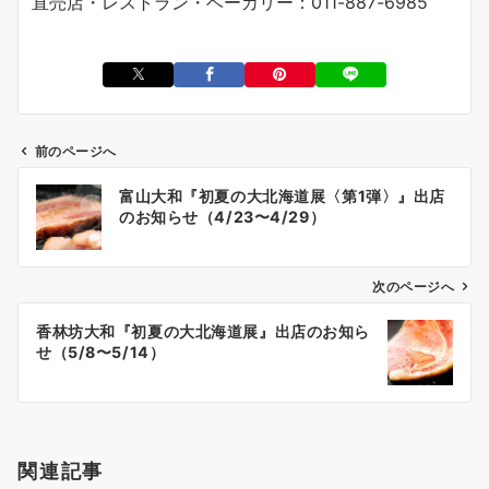
直売店・レストラン・ベーカリー：011-887-6985
前のページへ
投
富山大和『初夏の大北海道展〈第1弾〉』出店
稿
のお知らせ（4/23〜4/29）
ナ
ビ
ゲ
次のページへ
ー
香林坊大和『初夏の大北海道展』出店のお知ら
シ
せ（5/8〜5/14）
ョ
ン
関連記事