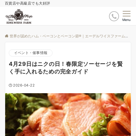
百貨店や高級店でも大好評
Menu
世界が認めたハム・ベーコンとベーコン節®｜エーデルワイスファーム
ブ
イベント・催事情報
4月29日はニクの日！春限定ソーセージを賢
く手に入れるための完全ガイド
2026-04-22