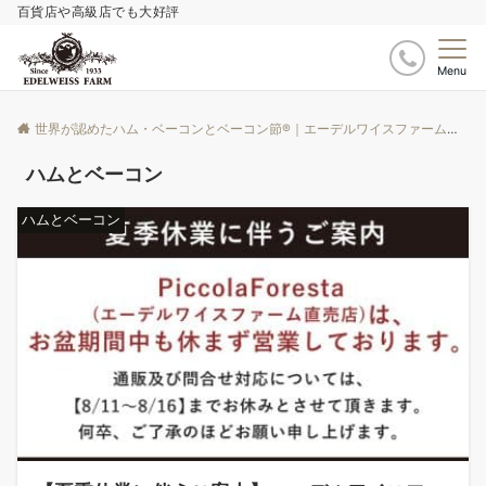
百貨店や高級店でも大好評
Menu
世界が認めたハム・ベーコンとベーコン節®｜エーデルワイスファーム
ブ
ハムとベーコン
ハムとベーコン