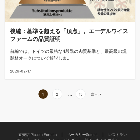
後編：基準を超える「頂点」。エーデルワイス
ファームの品質証明
前編では、ドイツの厳格な4段階の肉質基準と、最高級の燻
製材オークについて解説しま...
2026-02-17
投
…
1
2
15
次へ
稿
の
ペ
ー
ジ
直売店 Piccola Foresta
ベーカリーSomeL
レストラン
送