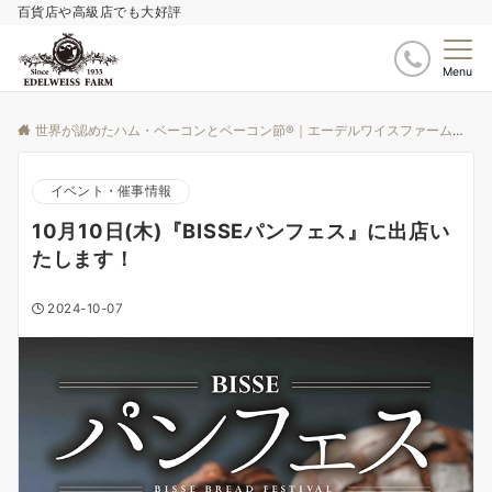
百貨店や高級店でも大好評
Menu
世界が認めたハム・ベーコンとベーコン節®｜エーデルワイスファーム
ブ
イベント・催事情報
10月10日(木)『BISSEパンフェス』に出店い
たします！
2024-10-07