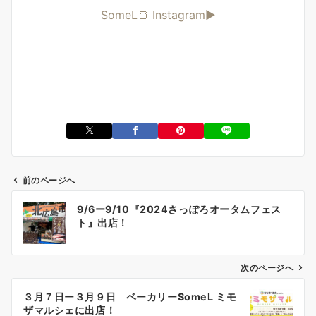
SomeL🍞 Instagram▶︎
前のページへ
投
9/6ー9/10『2024さっぽろオータムフェス
稿
ト』出店！
ナ
ビ
ゲ
次のページへ
ー
３月７日ー３月９日 ベーカリーSomeL ミモ
シ
ザマルシェに出店！