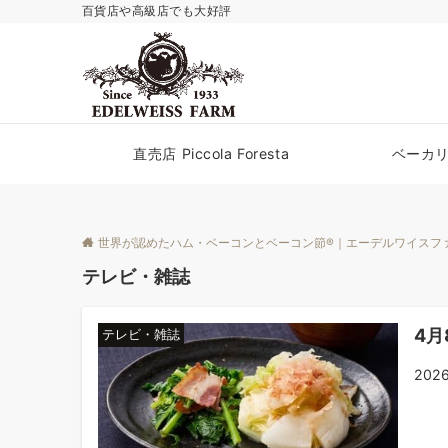
百貨店や高級店でも大好評
直売店 Piccola Foresta
ベーカリ
世界が認めたハム・ベーコンとベーコン節®｜エーデルワイスフ
テレビ・雑誌
4月
テレビ・雑誌
20