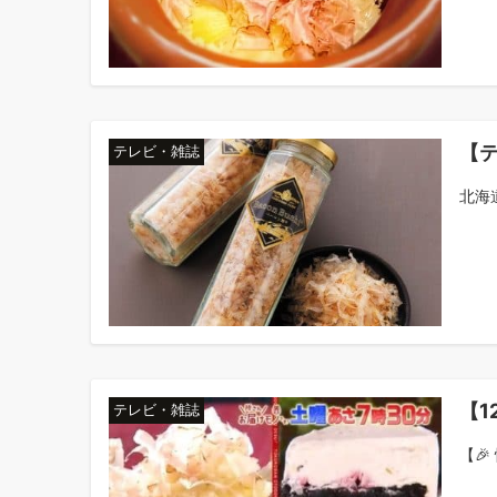
【
テレビ・雑誌
北海
【1
テレビ・雑誌
【🎉