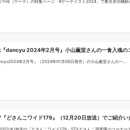
OETHE（ゲーテ）の特集ページ「#ゲーテイスト2024」で東京赤羽橋駅の日
『dancyu 2024年2月号』小山薫堂さんの一食入
ncyu2024年2月号』（2024年01月06日発売）の小山薫堂さんの一...
V『どさんこワイド179』（12月20日放送）でご紹介
月20日(水)放送の『どさんこワイド179』STVどさんこ調査隊のコーナーで.