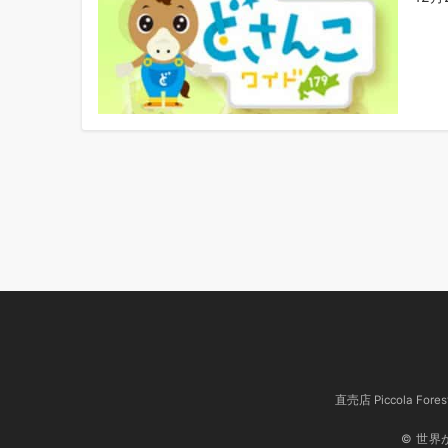
投
稿
の
ペ
ー
ジ
送
り
直売店 Piccola Fores
© 世