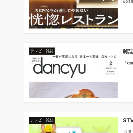
#G
雑誌
テレビ・雑誌
『da
ST
テレビ・雑誌
12