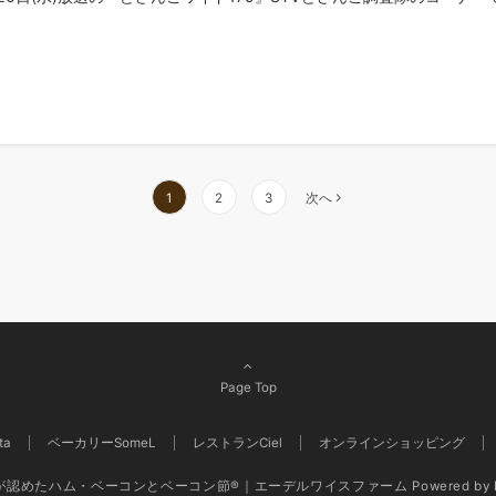
1
2
3
次へ
Page Top
ta
ベーカリーSomeL
レストランCiel
オンラインショッピング
界が認めたハム・ベーコンとベーコン節®｜エーデルワイスファーム
Powered by