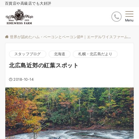
百貨店や高級店でも大好評
Menu
世界が認めたハム・ベーコンとベーコン節®｜エーデルワイスファーム
ブ
スタッフブログ
北海道
札幌・北広島だより
北広島近郊の紅葉スポット
2018-10-14