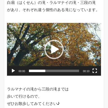
白扇（はくせん）の滝・ラルマナイの滝・三段の滝
があり、それぞれ違う個性のある滝になっています。
動
画
プ
レ
ー
ヤ
ー
00:00
00:10
ラルマナイの滝から三段の滝までは
歩いて行けるので、
ぜひお散歩してみてください♪