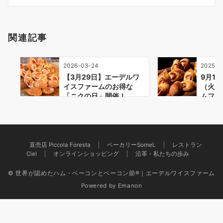
ン
関連記事
2026-03-24
2025-0
【3月29日】エーデルワ
9月1
イスファームのお得な
（火）
「ニクの日」開催！
ムフェ
直売店 Piccola Foresta
ベーカリーSomeL
レストラン
Ciel
オンラインショッピング
沿革・私たちの歩み
© 世界が認めたハム・ベーコンとベーコン節®｜エーデルワイスファーム
Powered by
Emanon