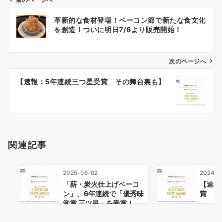
前のページへ
投
革新的な食材登場！ベーコン節で新たな食文化
稿
を創造！ついに明日7/6より販売開始！
ナ
ビ
ゲ
次のページへ
ー
【速報：5年連続三つ星受賞 その舞台裏も】
シ
ョ
ン
関連記事
2025-06-02
2024-0
「薪・炭火仕上げベーコ
【速報
ン」、6年連続で「優秀味
賞 そ
覚賞 三ツ星」を受賞！