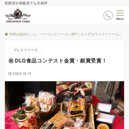
百貨店や高級店でも大好評
Menu
世界が認めたハム・ベーコンとベーコン節®｜エーデルワイスファーム
ブ
プレスリリース
㊗️ DLG食品コンテスト金賞・銀賞受賞！
2023-12-11