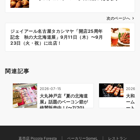
ナ
ビ
ゲ
次のページへ
ー
ジェイアール名古屋タカシマヤ「開店25周年
シ
記念 秋の大北海道展」9月11日（木）〜9月
ョ
23日（火・祝）に出店！
ン
関連記事
2026-07-15
2026-0
大丸神戸店『夏の北海道
大和ハ
展』話題のベーコン節が
ーム「
絶賛販売中！(〜7/20)
ートビ
（7…
直売店 Piccola Foresta
ベーカリーSomeL
レストラン