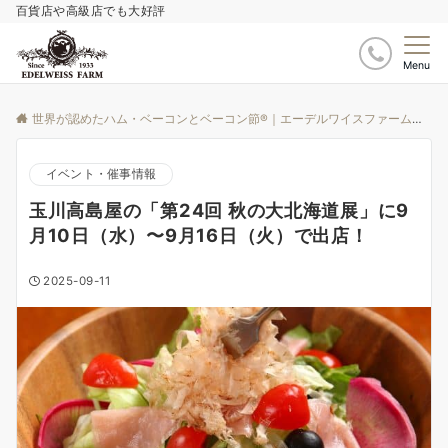
百貨店や高級店でも大好評
Menu
世界が認めたハム・ベーコンとベーコン節®｜エーデルワイスファーム
ブ
イベント・催事情報
玉川高島屋の「第24回 秋の大北海道展」に9
月10日（水）〜9月16日（火）で出店！
2025-09-11