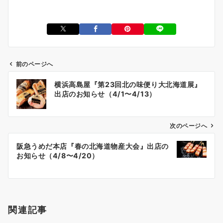
前のページへ
投
横浜高島屋『第23回北の味便り大北海道展』
稿
出店のお知らせ（4/1〜4/13）
ナ
ビ
ゲ
次のページへ
ー
阪急うめだ本店『春の北海道物産大会』出店の
シ
お知らせ（4/8〜4/20）
ョ
ン
関連記事