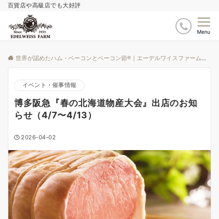
百貨店や高級店でも大好評
Menu
世界が認めたハム・ベーコンとベーコン節®｜エーデルワイスファーム
ブ
イベント・催事情報
博多阪急『春の北海道物産大会』出店のお知
らせ（4/7〜4/13）
2026-04-02