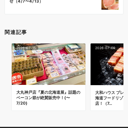
せ（4/7〜4/13）
ョ
ン
関連記事
2026-07-15
2026-07-09
大丸神戸店『夏の北海道展』話題の
大和ハウス プレ
ベーコン節が絶賛販売中！(〜
海道フードリゾー
7/20)
店！（7…