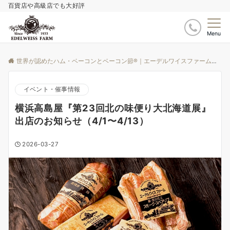
百貨店や高級店でも大好評
Menu
世界が認めたハム・ベーコンとベーコン節®｜エーデルワイスファーム
ブ
イベント・催事情報
横浜高島屋『第23回北の味便り大北海道展』
出店のお知らせ（4/1〜4/13）
2026-03-27