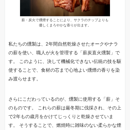
薪・炭火で燻煙することにより、サクラのチップよりも
優しくまろやかな香りが出ます。
私たちの燻製は、2年間自然乾燥させたオークやナラ
の薪を使い、職人が火を管理する「薪炭直火燻製」で
す。 このように、決して機械化できない伝統の技を駆
使することで、食材の芯まで心地よい燻煙の香りを染
み渡らせます。
さらにこだわっているのが、燻製に使用する「薪」そ
のものです。 これらの薪は厳冬期に伐採され、その上
で2年もの歳月をかけてじっくりと乾燥させていま
す。 そうすることで、燃焼時に雑味のない柔らかな煙