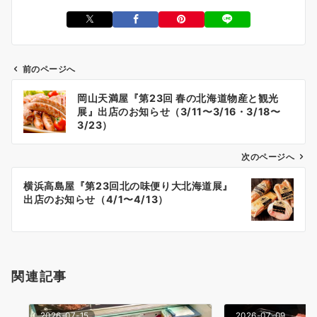
前のページへ
投
岡山天満屋『第23回 春の北海道物産と観光
稿
展』出店のお知らせ（3/11〜3/16・3/18〜
ナ
3/23）
ビ
ゲ
次のページへ
ー
横浜高島屋『第23回北の味便り大北海道展』
シ
出店のお知らせ（4/1〜4/13）
ョ
ン
関連記事
2026-07-15
2026-07-09