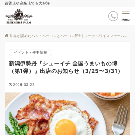
百貨店や高級店でも大好評
Menu
世界が認めたハム・ベーコンとベーコン節®｜エーデルワイスファーム
ブ
イベント・催事情報
新潟伊勢丹『シューイチ 全国うまいもの博
（第1弾）』出店のお知らせ（3/25〜3/31）
2026-03-22