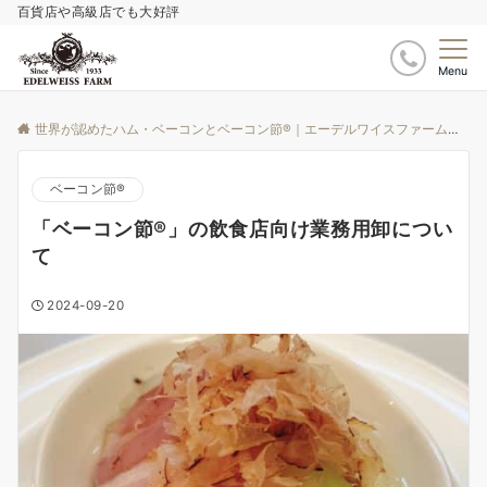
百貨店や高級店でも大好評
Menu
世界が認めたハム・ベーコンとベーコン節®｜エーデルワイスファーム
ブ
ベーコン節®️
「ベーコン節®」の飲食店向け業務用卸につい
て
2024-09-20