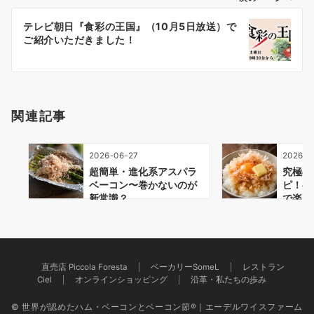
ー
テレビ朝日『食彩の王国』（10月5日放送）で
シ
ご紹介いただきました！
ョ
ン
関連記事
2026-06-27
2026-0
超簡単・進化系アスパラ
究極の
ベーコン〜巻かないのが
ピ！ベ
新常識？
で楽し
TKG
直売店 Piccola Foresta
ベーカリーSomeL
レストラン
Ciel
オンラインショッピング
沿革・私たちの歩み
© 世界が認めたハム・ベーコンとベーコン節®｜エーデルワイスファーム