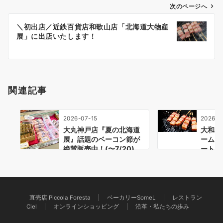
ゲ
次のページへ
ー
＼初出店／近鉄百貨店和歌山店「北海道大物産
シ
展」に出店いたします！
ョ
ン
関連記事
2026-07-15
2026-0
大丸神戸店『夏の北海道
大和ハ
展』話題のベーコン節が
ーム「
絶賛販売中！(〜7/20)
ートビ
（7…
直売店 Piccola Foresta
ベーカリーSomeL
レストラン
Ciel
オンラインショッピング
沿革・私たちの歩み