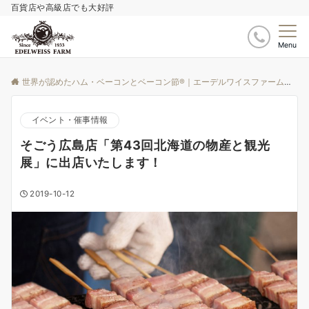
百貨店や高級店でも大好評
Menu
世界が認めたハム・ベーコンとベーコン節®｜エーデルワイスファーム
ブ
イベント・催事情報
そごう広島店「第43回北海道の物産と観光
展」に出店いたします！
2019-10-12