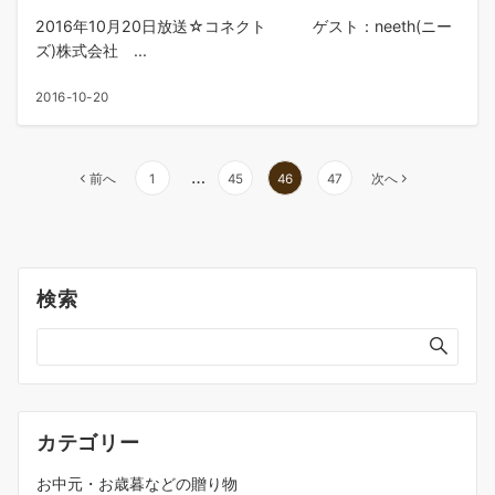
2016年10月20日放送☆コネクト ゲスト：neeth(ニー
ズ)株式会社 ...
2016-10-20
投
…
前へ
1
45
46
47
次へ
稿
の
ペ
ー
検索
ジ
送
り
カテゴリー
お中元・お歳暮などの贈り物