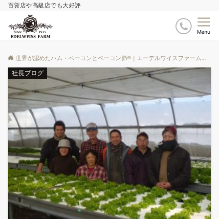
百貨店や高級店でも大好評
Menu
世界が認めたハム・ベーコンとベーコン節®｜エーデルワイスファーム
ブ
社長ブログ