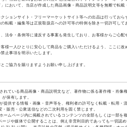
店」において、当店が作成した商品画像・商品説明文等を無断で転載
ークションサイト・フリーマーケットサイト等への出品は行っておら
物の転載・編集等は正規取扱店への許可等の特例を除き一切許可して
り、法令・条例等に違反する事案も発生しており、お客様からご心配
お客様一人ひとりに安心して商品をご購入いただけるよう、ここに改
の禁止事項を明示いたします。
解とご協力を賜りますようお願い申し上げます。
掲載されている商品画像・商品説明文など、著作物に係る著作権・肖像
」が保有します。
当店が提供する情報・画像・音声等を、権利者の許可なく転載・転用・
変・販売・公衆送信などの二次利用を固く禁じます。
当店ホームページ内に掲載されているコンテンツの全部もしくは一部を
ページや媒体で公開することは、例え非営利目的であっても一切認め
前項 1) 2) 3) に関し、当店以外の店舗（掲示板サイト・各種SNS