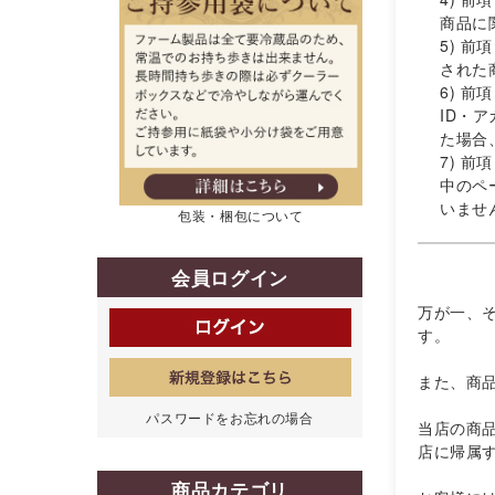
商品に
5) 
された
6) 
ID・
た場合
7) 
中のペ
いませ
包装・梱包について
会員ログイン
万が一、
す。
また、商
パスワードをお忘れの場合
当店の商
店に帰属
商品カテゴリ