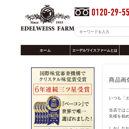
ホーム
エーデルワイスファームとは
商品画
いつも「
当店では
先様を始
しかしな