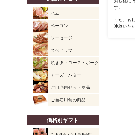
お客様に
す。
ハム
また、も
ベーコン
連絡いた
ソーセージ
スペアリブ
焼き豚・ローストポーク
チーズ・バター
ご自宅用セット商品
ご自宅用旬の商品
価格別ギフト
2,000円～3,000円代