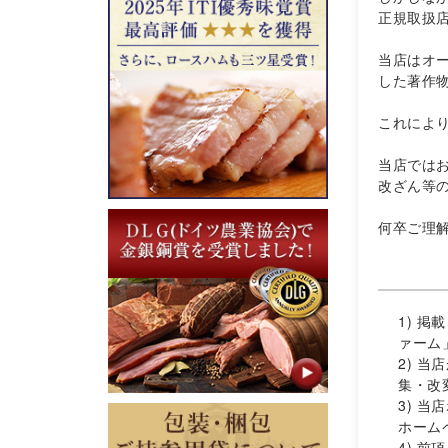
正規取扱
当店はオ
した著作
これによ
当店では
改ざん等
何卒ご理
1) 
ァーム
2) 
集・改
3) 
ホーム
4) 