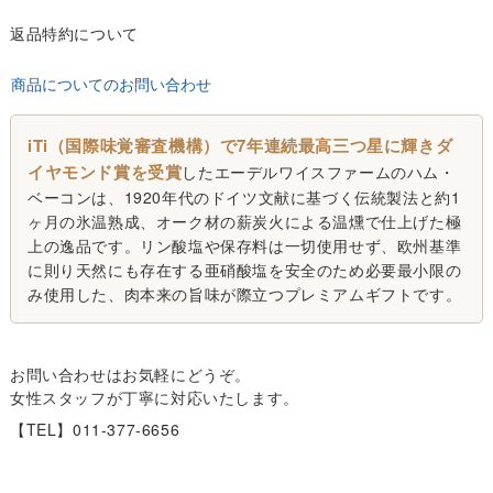
返品特約について
商品についてのお問い合わせ
iTi（国際味覚審査機構）で7年連続最高三つ星に輝きダ
イヤモンド賞を受賞
したエーデルワイスファームのハム・
ベーコンは、1920年代のドイツ文献に基づく伝統製法と約1
ヶ月の氷温熟成、オーク材の薪炭火による温燻で仕上げた極
上の逸品です。リン酸塩や保存料は一切使用せず、欧州基準
に則り天然にも存在する亜硝酸塩を安全のため必要最小限の
み使用した、肉本来の旨味が際立つプレミアムギフトです。
お問い合わせはお気軽にどうぞ。
女性スタッフが丁寧に対応いたします。
【TEL】011-377-6656