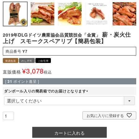
薪・炭火仕
2019年DLGドイツ農業協会品質競技会「金賞」
上げ スモークスペアリブ【簡易包装】
商品番号
Y7
簡易包装
のし不可
ご自宅用
¥
3,078
直販価格
税込
[
31
ポイント進呈 ]
ダンボール入りの簡易箱でのお届けとなります
(
必
須
)
お気に入りに登録する
カートに入れる