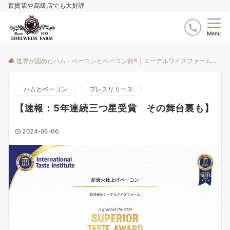
百貨店や高級店でも大好評
Menu
世界が認めたハム・ベーコンとベーコン節®｜エーデルワイスファーム
ブ
ハムとベーコン
プレスリリース
【速報：5年連続三つ星受賞 その舞台裏も】
2024-06-06