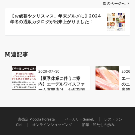
ゲ
次のページへ
ー
【お歳暮やクリスマス、年末グルメに】2024
シ
年冬の通販カタログが出来上がりました！
ョ
ン
関連記事
2026-07-30
2026-0
【夏季休業に伴うご案
エーデ
内】エーデルワイスファ
のニク
ーム直売店は、お盆期間
定特典
中も休ま…
つ…
直売店 Piccola Foresta
ベーカリーSomeL
レストラン
Ciel
オンラインショッピング
沿革・私たちの歩み