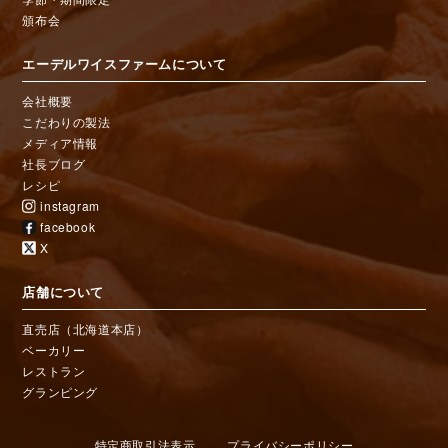
頒布会
エーデルワイスファームについて
会社概要
こだわりの製法
メディア情報
社長ブログ
レシピ
instagram
facebook
X
店舗について
直売店（北海道本店）
ベーカリー
レストラン
グランピング
特定商取引法表示
プライバシーポリシー